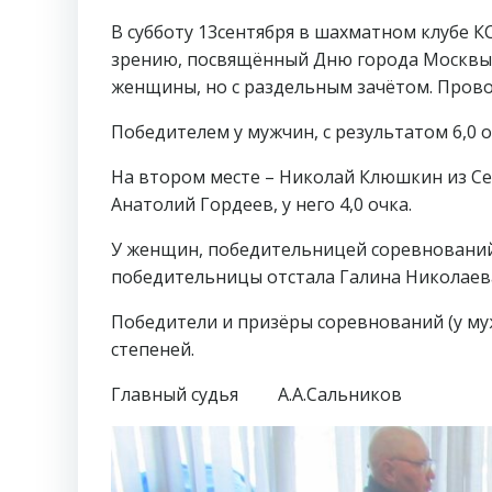
В субботу 13сентября в шахматном клубе 
зрению, посвящённый Дню города Москвы. 
женщины, но с раздельным зачётом. Прово
Победителем у мужчин, с результатом 6,0 о
На втором месте – Николай Клюшкин из Сер
Анатолий Гордеев, у него 4,0 очка.
У женщин, победительницей соревнований 
победительницы отстала Галина Николаева.
Победители и призёры соревнований (у м
степеней.
Главный судья А.А.Сальников